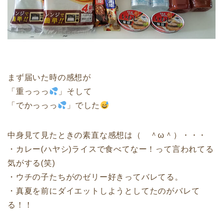
まず届いた時の感想が
「重っっっ
」そして
「でかっっっ
」でした
中身見て見たときの素直な感想は（ ＾ω＾）・・・
・カレー(ハヤシ)ライスで食べてなー！って言われてる
気がする(笑)
・ウチの子たちがのゼリー好きってバレてる。
・真夏を前にダイエットしようとしてたのがバレて
る！！