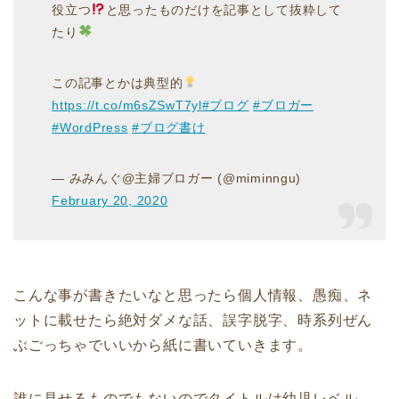
役立つ
と思ったものだけを記事として抜粋して
たり
この記事とかは典型的
https://t.co/m6sZSwT7yl
#ブログ
#ブロガー
#WordPress
#ブログ書け
— みみんぐ@主婦ブロガー (@miminngu)
February 20, 2020
こんな事が書きたいなと思ったら個人情報、愚痴、ネ
ットに載せたら絶対ダメな話、誤字脱字、時系列ぜん
ぶごっちゃでいいから紙に書いていきます。
誰に見せるものでもないのでタイトルは幼児レベル。