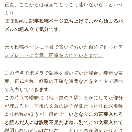
正直、ここからは考えてどうこう迷いながら…という
より
ほぼ単純に
記事投稿ページ立ち上げて…から始まるパ
ズルの組み立て気分
です。
元々投稿ページに下書で置いておいた
自分で作ったテ
ンプレートに文章、画像を入れていきます。
この時点でポメラで記事を書いていた場合、曖昧な言
葉、正式名称、経路の正確な時間などをネットで調べ
て入力していきます。
この時点で曖昧に（地下鉄の？駅）とかにしてた部分
が埋まると、前後の文章の調子が変だったり正式名称
より略称のほうが一般的で
「いきなりこの言葉入れる
と読んだ人には説明不足だよね…別でこの文章入れて
説明しないといけないな。」
という事が増えたりとさ