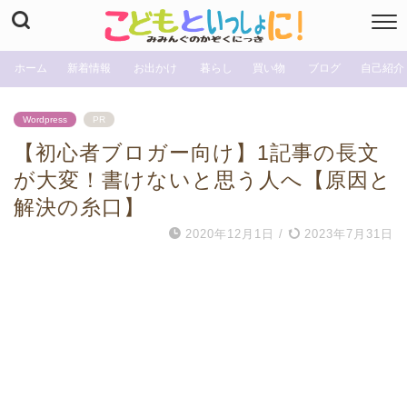
ホーム
新着情報
お出かけ
暮らし
買い物
ブログ
自己紹介
Wordpress
PR
【初心者ブロガー向け】1記事の長文
が大変！書けないと思う人へ【原因と
解決の糸口】
2020年12月1日
/
2023年7月31日