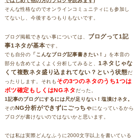
ではじめて他の方のブログを読みます)
そんな性格なのでオンラインコミュニティにも参加し
てないし、今後するつもりもないです。
ブログって1記
ブログ掲載できない事については、
事1ネタが基本
です。
でも自分の
「こんなブログ記事書きたい！」
を本音の
1ネタじゃな
部分も含めてよくよく分析してみると、
くて複数ネタ盛り込まれてない？という状態
だ
その3つのネタのうち1つは
ったりします。それも
ボツ確定もしくはNGネタ
だった。
1記事のブログにするには尺が足りない！塩漬けネタ。
NG分析ができずにごっちゃ
その
になっているから
ブログが書けないのではないかと思います。
では私は実際どんなふうに2000文字以上を書いている