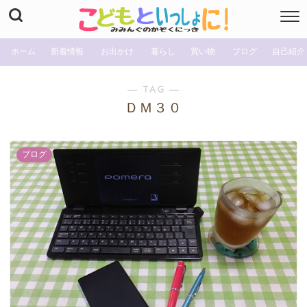
ホーム
新着情報
お出かけ
暮らし
買い物
ブログ
自己紹介
― TAG ―
ＤＭ３０
ブログ