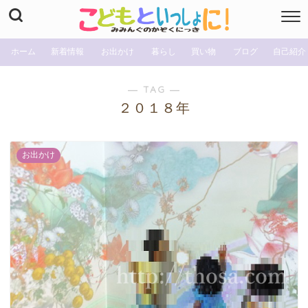
ホーム
新着情報
お出かけ
暮らし
買い物
ブログ
自己紹介
― TAG ―
２０１８年
お出かけ