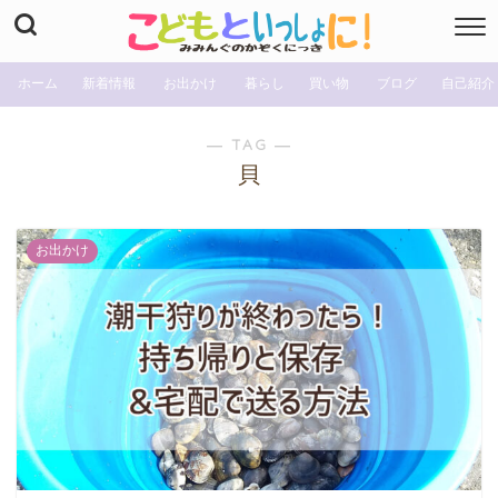
ホーム
新着情報
お出かけ
暮らし
買い物
ブログ
自己紹介
― TAG ―
貝
お出かけ