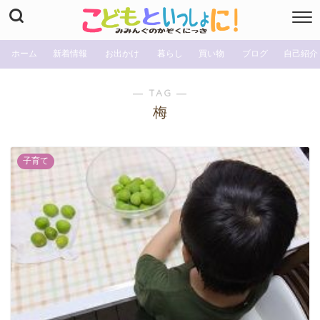
ホーム
新着情報
お出かけ
暮らし
買い物
ブログ
自己紹介
― TAG ―
梅
子育て