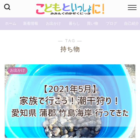
ホーム
新着情報
お出かけ
暮らし
買い物
ブログ
自己紹介
― TAG ―
持ち物
お出かけ