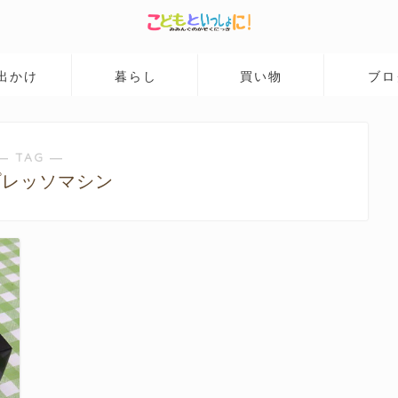
出かけ
暮らし
買い物
ブロ
― TAG ―
プレッソマシン