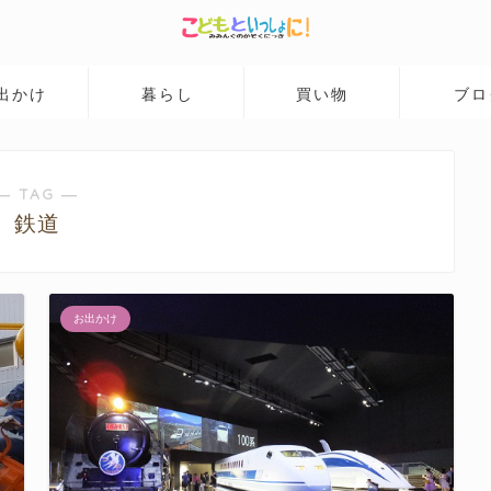
出かけ
暮らし
買い物
ブロ
― TAG ―
鉄道
お出かけ