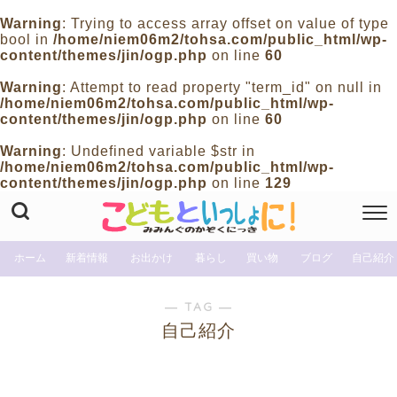
Warning
: Trying to access array offset on value of type
bool in
/home/niem06m2/tohsa.com/public_html/wp-
content/themes/jin/ogp.php
on line
60
Warning
: Attempt to read property "term_id" on null in
/home/niem06m2/tohsa.com/public_html/wp-
content/themes/jin/ogp.php
on line
60
Warning
: Undefined variable $str in
/home/niem06m2/tohsa.com/public_html/wp-
content/themes/jin/ogp.php
on line
129
ホーム
新着情報
お出かけ
暮らし
買い物
ブログ
自己紹介
― TAG ―
自己紹介