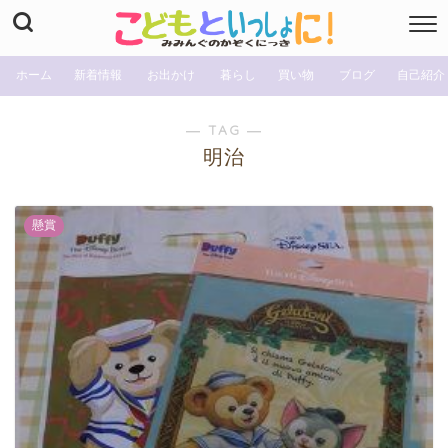
ホーム
新着情報
お出かけ
暮らし
買い物
ブログ
自己紹介
― TAG ―
明治
懸賞