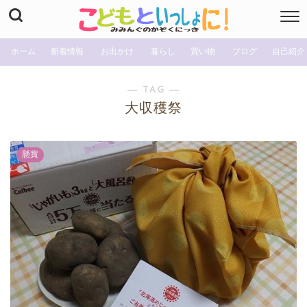
ホーム
新着情報
お出かけ
暮らし
買い物
ブログ
自己紹介
― TAG ―
大収穫祭
懸賞