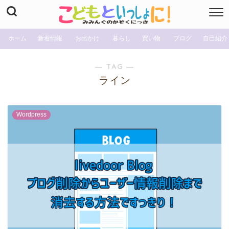
ホーム
新着情報
お出かけ
暮らし
買い物
ブログ
自己紹介
― TAG ―
ライン
Wordpress