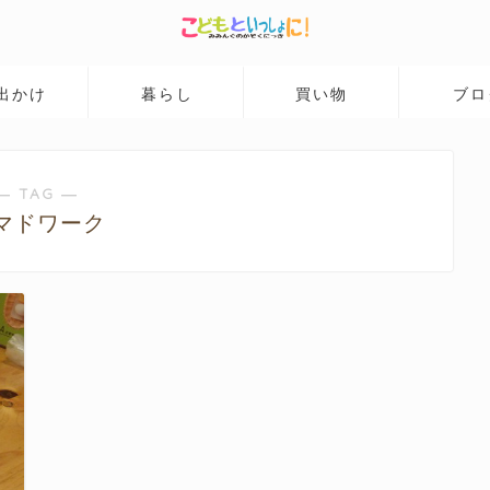
出かけ
暮らし
買い物
ブロ
― TAG ―
マドワーク